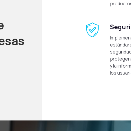
productos
e
Segur
resas
Impleme
estándar
segurida
protegen 
y la infor
los usuar