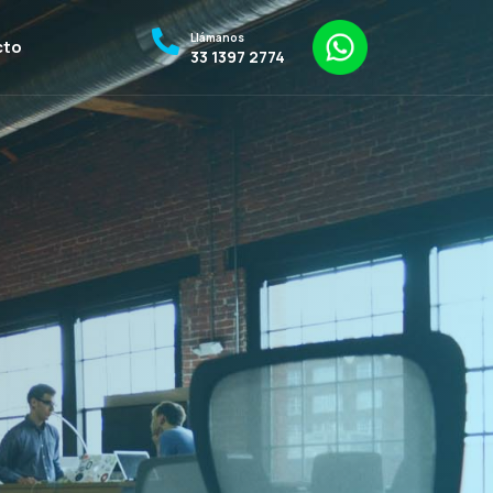
Llámanos
cto
33 1397 2774