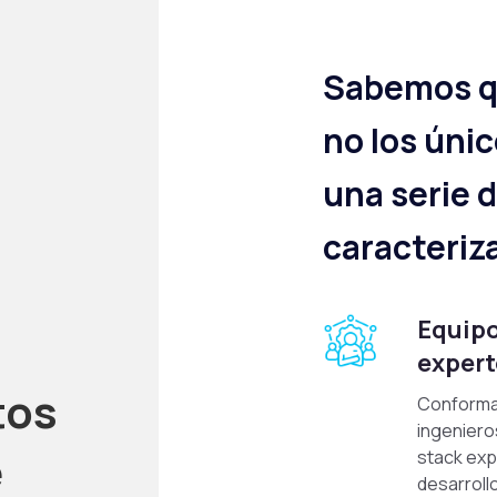
Sabemos q
no los úni
una serie 
caracteriz
Equipo
expert
tos
Conforma
ingenieros
e
stack exp
desarroll