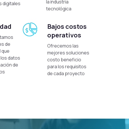
la industria
 digitales
tecnológica
idad
Bajos costos
operativos
ntamos
es de
Ofrecemos las
d que
mejores soluciones
los datos
costo beneficio
mación de
para los requisitos
ios
de cada proyecto